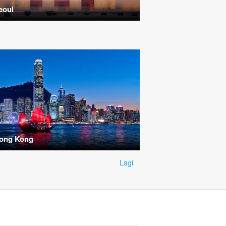
eoul
ong Kong
Lagi