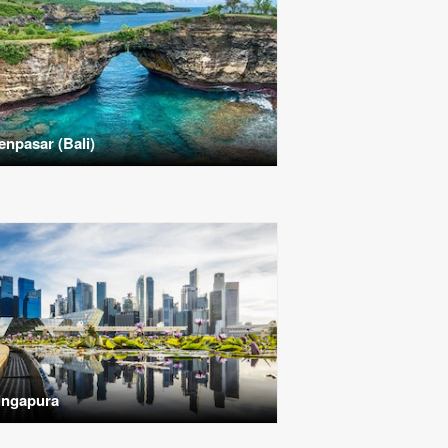
enpasar (Bali)
ingapura