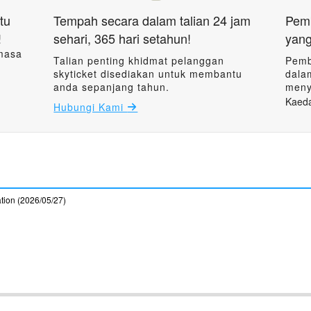
tu
Tempah secara dalam talian 24 jam
Pemb
!
sehari, 365 hari setahun!
yan
masa
Talian penting khidmat pelanggan
Pemb
skyticket disediakan untuk membantu
dala
anda sepanjang tahun.
meny
Kaed
Hubungi Kami
ation (2026/05/27)