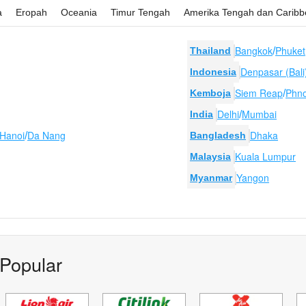
a
Eropah
Oceania
Timur Tengah
Amerika Tengah dan Carib
Bangkok
Phuket
Thailand
/
Denpasar (Bali
Indonesia
Siem Reap
Phn
Kemboja
/
Delhi
Mumbai
India
/
Hanoi
Da Nang
Dhaka
/
Bangladesh
Kuala Lumpur
Malaysia
Yangon
Myanmar
Popular