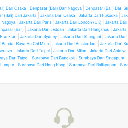
li) Dari Osaka
Denpasar (Bali) Dari Nagoya
Denpasar (Bali) Dari S
 (Bali) Dari Jakarta
Jakarta Dari Osaka
Jakarta Dari Fukuoka
Jak
i Nagoya
Jakarta Dari Paris
Jakarta Dari London (UK)
Jakarta Dari
npasar (Bali)
Jakarta Dari Jeddah
Jakarta Dari Hangzhou
Jakarta
 Frankfurt
Jakarta Dari Sydney
Jakarta Dari Shanghai
Jakarta Dar
i Bandar Raya Ho Chi Minh
Jakarta Dari Amsterdam
Jakarta Dari K
 Geneva
Jakarta Dari Taipei
Jakarta Dari Milan
Jakarta Dari Antalya
aya Dari Taipei
Surabaya Dari Bangkok
Surabaya Dari Singapura
 Lumpur
Surabaya Dari Hong Kong
Surabaya Dari Balikpapan
Sura