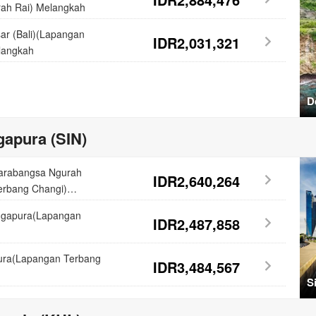
ah Rai) Melangkah
ar (Bali)(Lapangan
IDR2,031,321
langkah
D
gapura (SIN)
tarabangsa Ngurah
IDR2,640,264
erbang Changi)
ingapura(Lapangan
IDR2,487,858
ura(Lapangan Terbang
IDR3,484,567
S