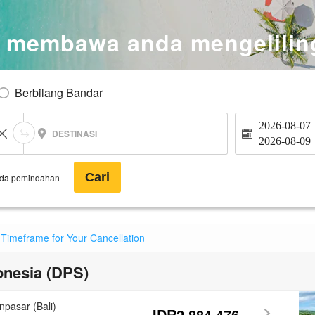
et membawa anda mengelilin
Berbilang Bandar
2026-08-07
DESTINASI
2026-08-09
Cari
ada pemindahan
 Timeframe for Your Cancellation
onesia (DPS)
pasar (Bali)
IDR2,884,476