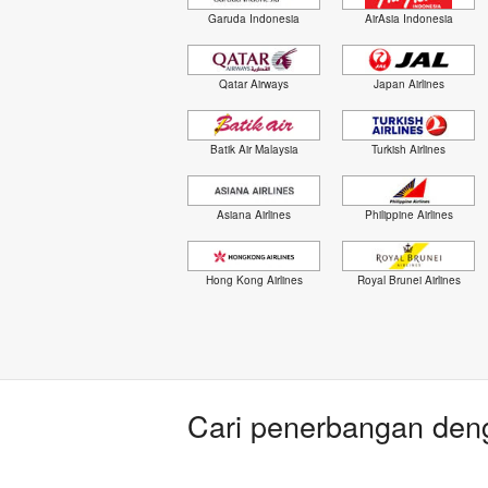
Garuda Indonesia
AirAsia Indonesia
Qatar Airways
Japan Airlines
Batik Air Malaysia
Turkish Airlines
Asiana Airlines
Philippine Airlines
Hong Kong Airlines
Royal Brunei Airlines
Cari penerbangan deng