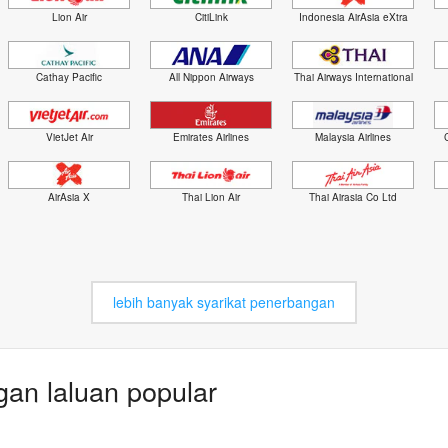
Lion Air
CitiLink
Indonesia AirAsia eXtra
Cathay Pacific
All Nippon Airways
Thai Airways International
VietJet Air
Emirates Airlines
Malaysia Airlines
AirAsia X
Thai Lion Air
Thai Airasia Co Ltd
lebih banyak syarikat penerbangan
an laluan popular