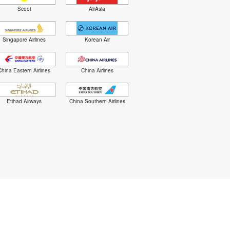
Scoot
AirAsia
Singapore Airlines
Korean Air
China Eastern Airlines
China Airlines
Etihad Airways
China Southern Airlines