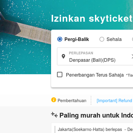
Izinkan skytick
Pergi-Balik
Sehala
PERLEPASAN
Penerbangan Terus Sahaja
*Ti
Pemberitahuan
[Important] Refund
Paling murah untuk Ind
Jakarta(Soekarno-Hatta) berlepas －Den