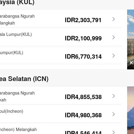
aysia (KUL)
tarabangsa Ngurah
IDR2,303,791
langkah
uala Lumpur(KUL)
IDR2,100,999
Lumpur(KUL)
IDR6,770,314
K
a Selatan (ICN)
tarabangsa Ngurah
IDR4,855,538
kah
oul(Incheon)
IDR4,980,368
Incheon) Melangkah
IDR4,546,414