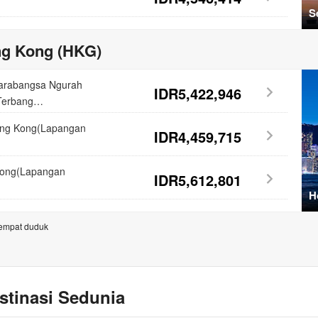
S
ng Kong (HKG)
tarabangsa Ngurah
IDR5,422,946
Terbang
ong Kong(Lapangan
IDR4,459,715
Kong(Lapangan
IDR5,612,801
H
tempat duduk
stinasi Sedunia