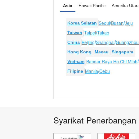
Asia
Hawaii Pacific
Amerika Utar
Seoul
Busan
Jeju
Korea Selatan
/
/
Taipei
Takao
Taiwan
/
Beijing
Shanghai
Guangzhou
China
/
/
Hong Kong
Macau
Singapura
Bandar Raya Ho Chi Minh
Vietnam
/
Manila
Cebu
Filipina
/
Syarikat Penerbangan 