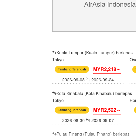
AirAsia Indonesia
Kuala Lumpur (Kuala Lumpur) berlepas
Tokyo
Os
MYR2,218～
Tambang Terendah
2026-09-08
2026-09-24
Kota Kinabalu (Kota Kinabalu) berlepas
Tokyo
Ho
MYR2,522～
Tambang Terendah
2026-08-30
2026-09-07
Pulau Pinang (Pulau Pinang) berlepas