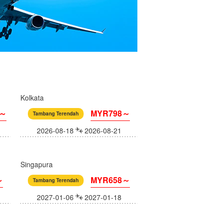
Kolkata
4～
MYR798～
Tambang Terendah
2026-08-18
2026-08-21
Singapura
～
MYR658～
Tambang Terendah
2027-01-06
2027-01-18