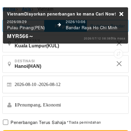
Utama
>
Asia
>
Vietnam
VietnamDisyorkan penerbangan ke mana
Cari Now!
2026/09/29
2026/10/06
Sehala
Berbilang Bandar
Pergi-Balik
Pulau Pinang(PEN)
Bandar Raya Ho Chi Minh
MYR566
～
2026/07/12 08:08Bila masa
PERLEPASAN
DESTINASI
2026-08-10
2026-08-12
1
Penumpang,
Ekonomi
Penerbangan Terus Sahaja
*Tiada pemindahan