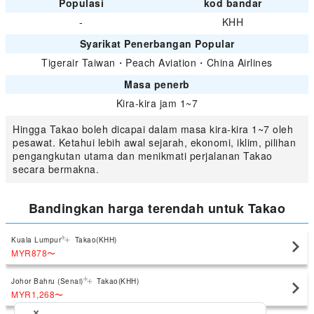
Populasi
kod bandar
-
KHH
Syarikat Penerbangan Popular
Tigerair Taiwan
・
Peach Aviation
・
China Airlines
Masa penerb
Kira-kira jam 1~7
Hingga Takao boleh dicapai dalam masa kira-kira 1~7 oleh
pesawat. Ketahui lebih awal sejarah, ekonomi, iklim, pilihan
pengangkutan utama dan menikmati perjalanan Takao
secara bermakna.
Bandingkan harga terendah untuk Takao
Kuala Lumpur
Takao(KHH)
MYR878
〜
Johor Bahru (Senai)
Takao(KHH)
MYR1,268
〜