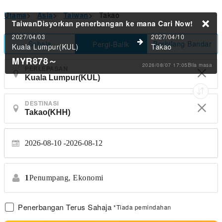
Utama
>
Asia
>
Taiwan
>
Takao
TaiwanDisyorkan penerbangan ke mana
Cari Now!
2027/04/03
2027/04/10
Sehala
Berbilang Bandar
Pergi-Balik
Kuala Lumpur(KUL)
Takao
MYR878
～
2026/08/07 17:05Bila masa
PERLEPASAN
DESTINASI
2026-08-10
2026-08-12
1
Penumpang,
Ekonomi
Penerbangan Terus Sahaja
*Tiada pemindahan