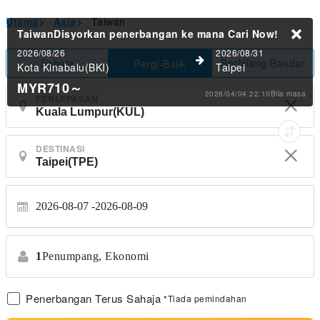
Utama
>
Asia
>
Taiwan
TaiwanDisyorkan penerbangan ke mana
Cari Now!
2026/08/26
2026/08/31
Sehala
Berbilang Bandar
Pergi-Balik
Kota Kinabalu(BKI)
Taipei
MYR710
～
2026/04/04 22:10Bila masa
PERLEPASAN
DESTINASI
2026-08-07
2026-08-09
1
Penumpang,
Ekonomi
Penerbangan Terus Sahaja
*Tiada pemindahan