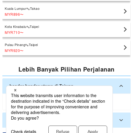
Kuala Lumpur
Takao
MYR896
〜
Kota Kinabalu
Taipei
MYR710
〜
Pulau Pinang
Taipei
MYR920
〜
Lebih Banyak Pilihan Perjalanan
bandar-bandar utama di Taiwan
Taipei
Takao
Magong
Taichung
bandar-bandar lain di Taiwan