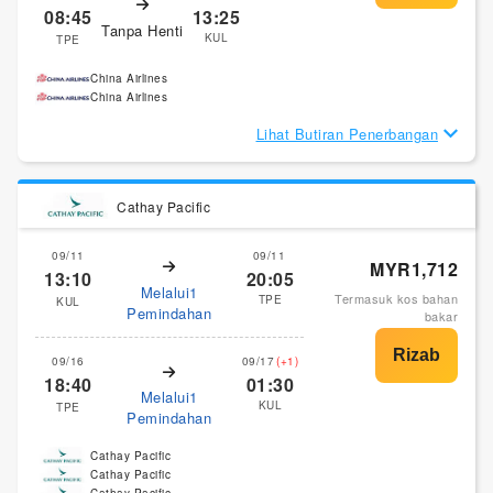
08:45
13:25
Tanpa Henti
KUL
TPE
China Airlines
China Airlines
Lihat Butiran Penerbangan
Cathay Pacific
09/11
09/11
MYR1,712
13:10
20:05
Melalui1
Termasuk kos bahan
TPE
KUL
Pemindahan
bakar
09/16
09/17
(+1)
18:40
01:30
Melalui1
KUL
TPE
Pemindahan
Cathay Pacific
Cathay Pacific