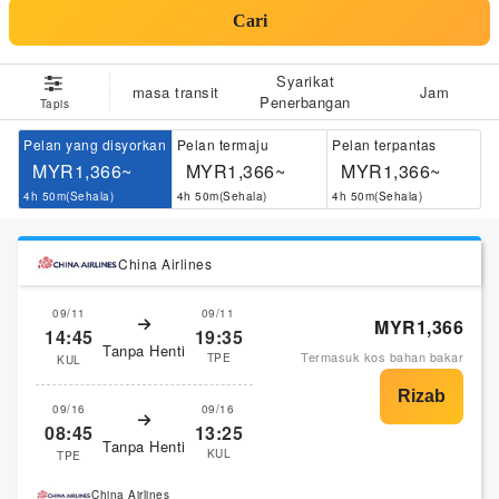
Cari
Syarikat
masa transit
Jam
Penerbangan
Tapis
Pelan yang disyorkan
Pelan termaju
Pelan terpantas
MYR1,366~
MYR1,366~
MYR1,366~
4h 50m(Sehala)
4h 50m(Sehala)
4h 50m(Sehala)
China Airlines
09/11
09/11
MYR1,366
14:45
19:35
Tanpa Henti
Termasuk kos bahan bakar
TPE
KUL
09/16
09/16
08:45
13:25
Tanpa Henti
KUL
TPE
China Airlines