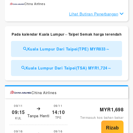
China Airlines
Lihat Butiran Penerbangan
Pada kalendar Kuala Lumpur⇔Taipei Semak harga terendah
Kuala Lumpur Dari Taipei(TPE) MYR833～
Kuala Lumpur Dari Taipei(TSA) MYR1,724～
China Airlines
09/11
09/11
MYR1,698
09:15
14:10
Tanpa Henti
Termasuk kos bahan bakar
TPE
KUL
09/16
09/16