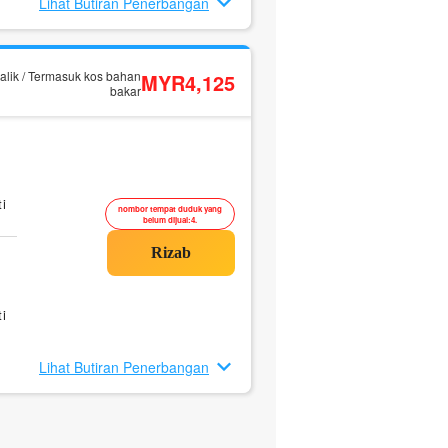
Lihat Butiran Penerbangan
alik / Termasuk kos bahan
MYR4,125
bakar
i
nombor tempat duduk yang
belum dijual:4.
i
Lihat Butiran Penerbangan