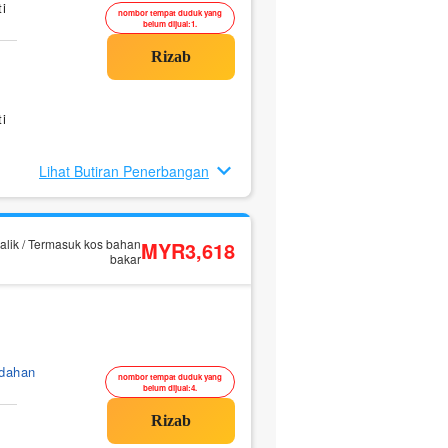
i
nombor tempat duduk yang
belum dijual:1.
i
Lihat Butiran Penerbangan
alik / Termasuk kos bahan
MYR3,618
bakar
ndahan
nombor tempat duduk yang
belum dijual:4.