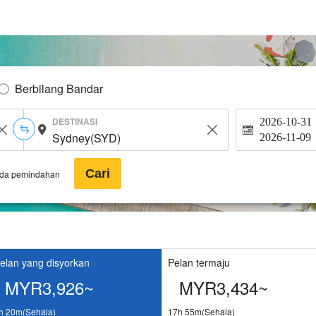
Berbilang Bandar
DESTINASI
2026-10-31
2026-11-09
Cari
ada pemindahan
elan yang disyorkan
Pelan termaju
MYR3,926~
MYR3,434~
h 20m(Sehala)
17h 55m(Sehala)