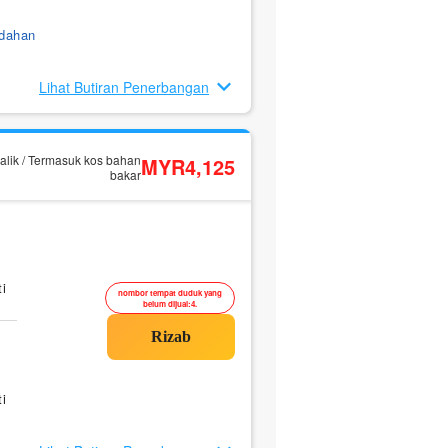
ndahan
Lihat Butiran Penerbangan
alik / Termasuk kos bahan
MYR4,125
bakar
i
nombor tempat duduk yang
belum dijual:4.
i