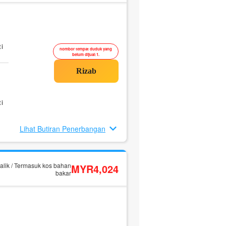
i
nombor tempat duduk yang
belum dijual:1.
i
Lihat Butiran Penerbangan
alik / Termasuk kos bahan
MYR4,024
bakar