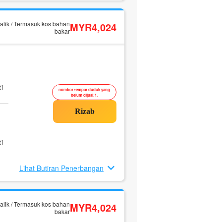
alik / Termasuk kos bahan
MYR4,024
bakar
i
nombor tempat duduk yang
belum dijual:1.
i
Lihat Butiran Penerbangan
alik / Termasuk kos bahan
MYR4,024
bakar