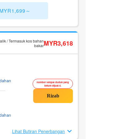
) MYR1,699～
alik / Termasuk kos bahan
MYR3,618
bakar
ndahan
nombor tempat duduk yang
belum dijual:4.
ndahan
Lihat Butiran Penerbangan