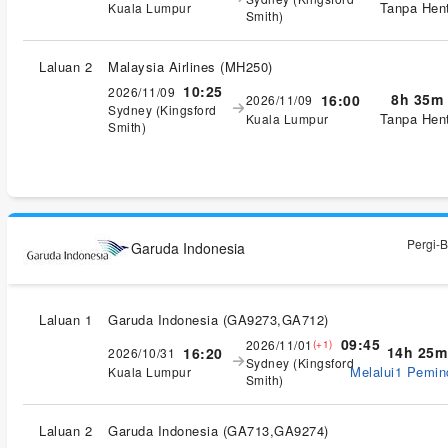
Tanpa Hent
Kuala Lumpur
Smith)
Laluan 2
Malaysia Airlines
(
MH250
)
10:25
2026/11/09
8h 35m
16:00
2026/11/09
Sydney (Kingsford
Tanpa Hent
Kuala Lumpur
Smith)
Pergi-B
Garuda Indonesia
Laluan 1
Garuda Indonesia
(
GA9273,GA712
)
09:45
2026/11/01
(+1)
14h 25m
16:20
2026/10/31
Sydney (Kingsford
Melalui1 Pemi
Kuala Lumpur
Smith)
Laluan 2
Garuda Indonesia
(
GA713,GA9274
)