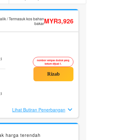
alik / Termasuk kos bahan
MYR3,926
bakar
i
nombor tempat duduk yang
belum dijual:1.
i
Lihat Butiran Penerbangan
k harga terendah