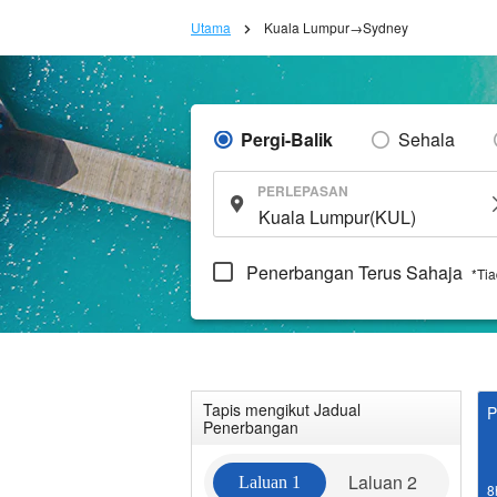
Utama
Kuala Lumpur→Sydney
Pergi-Balik
Sehala
PERLEPASAN
Penerbangan Terus Sahaja
*Ti
Tapis mengikut Jadual
P
Penerbangan
Laluan 2
Laluan 1
8