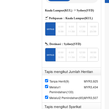
Kuala Lumpur(KUL)
Sydney(SYD)
Perlepasan：
Kuala Lumpur(KUL)
0:00
6:00
12:00
18:00
semua
-
-
-
-
5:59
11:59
17:59
23:59
Destinasi：
Sydney(SYD)
0:00
6:00
12:00
18:00
semua
-
-
-
-
5:59
11:59
17:59
23:59
Tapis mengikut Jumlah Hentian
Tanpa Henti(9)
MYR3,925
Melalui1
MYR3,434
Pemindahan(133)
Melalui2 Pemindahan(65)
MYR3,507
Tapis mengikut Syarikat