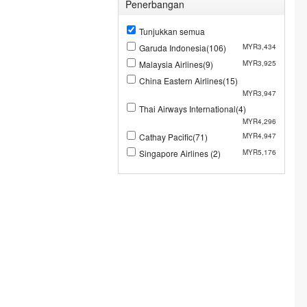
Penerbangan
Tunjukkan semua
Garuda Indonesia(106)
MYR3,434
Malaysia Airlines(9)
MYR3,925
China Eastern Airlines(15)
MYR3,947
Thai Airways International(4)
MYR4,296
Cathay Pacific(71)
MYR4,947
Singapore Airlines (2)
MYR5,176