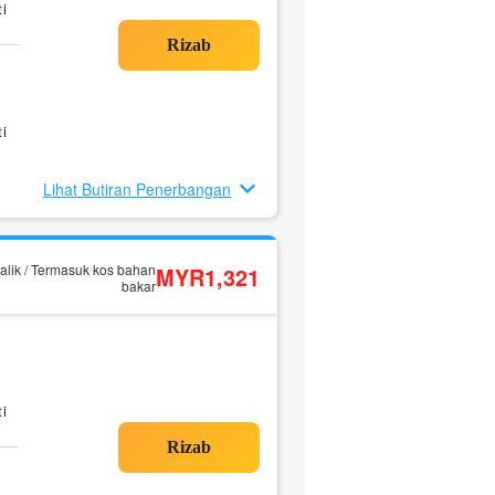
i
i
Lihat Butiran Penerbangan
alik / Termasuk kos bahan
MYR1,321
bakar
i