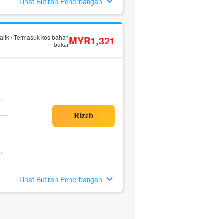
Lihat Butiran Penerbangan
alik / Termasuk kos bahan
MYR1,321
bakar
i
i
Lihat Butiran Penerbangan