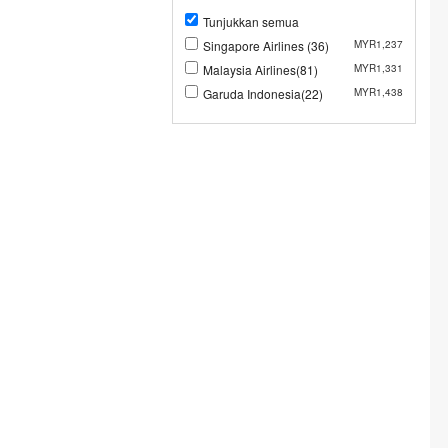
Tunjukkan semua
Singapore Airlines (36)
MYR1,237
Malaysia Airlines(81)
MYR1,331
Garuda Indonesia(22)
MYR1,438