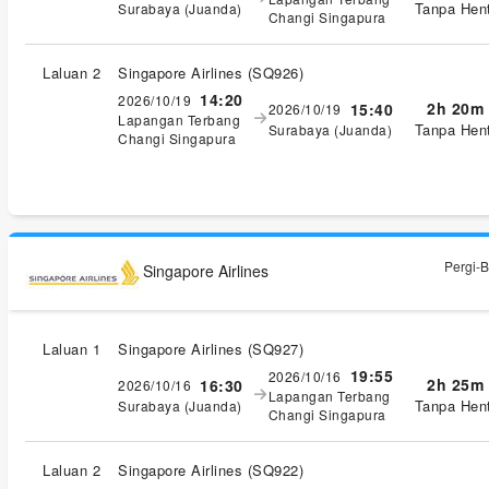
Tanpa Hent
Surabaya (Juanda)
Changi Singapura
Laluan 2
Singapore Airlines
(
SQ926
)
14:20
2026/10/19
2h 20m
15:40
2026/10/19
Lapangan Terbang
Tanpa Hent
Surabaya (Juanda)
Changi Singapura
Pergi-B
Singapore Airlines
Laluan 1
Singapore Airlines
(
SQ927
)
19:55
2026/10/16
2h 25m
16:30
2026/10/16
Lapangan Terbang
Tanpa Hent
Surabaya (Juanda)
Changi Singapura
Laluan 2
Singapore Airlines
(
SQ922
)