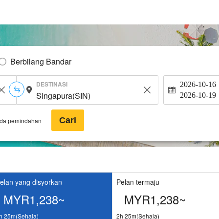
Berbilang Bandar
DESTINASI
2026-10-16
2026-10-19
Cari
ada pemindahan
elan yang disyorkan
Pelan termaju
MYR1,238~
MYR1,238~
h 25m(Sehala)
2h 25m(Sehala)