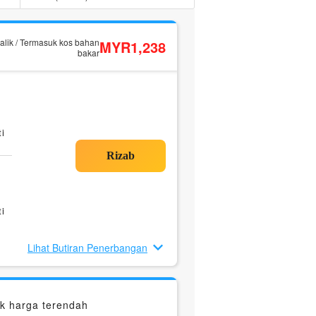
alik / Termasuk kos bahan
MYR1,238
bakar
i
i
Lihat Butiran Penerbangan
k harga terendah