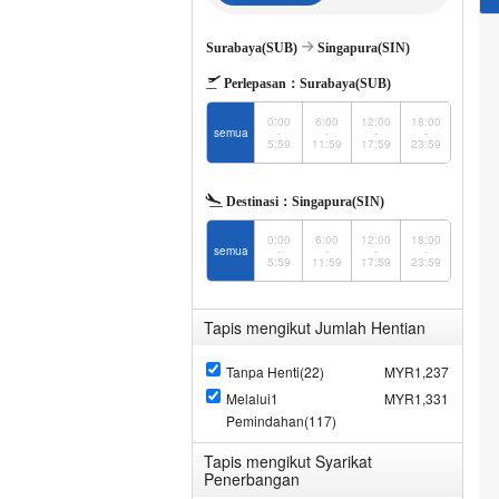
Surabaya(SUB)
Singapura(SIN)
Perlepasan：
Surabaya(SUB)
0:00
6:00
12:00
18:00
semua
-
-
-
-
5:59
11:59
17:59
23:59
Destinasi：
Singapura(SIN)
0:00
6:00
12:00
18:00
semua
-
-
-
-
5:59
11:59
17:59
23:59
Tapis mengikut Jumlah Hentian
Tanpa Henti(22)
MYR1,237
Melalui1
MYR1,331
Pemindahan(117)
Tapis mengikut Syarikat
Penerbangan