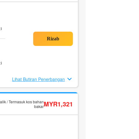
i
i
Lihat Butiran Penerbangan
alik / Termasuk kos bahan
MYR1,321
bakar