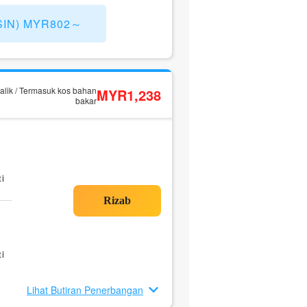
a(SIN) MYR802～
alik / Termasuk kos bahan
MYR1,238
bakar
i
i
Lihat Butiran Penerbangan