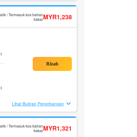
alik / Termasuk kos bahan
MYR1,238
bakar
i
i
Lihat Butiran Penerbangan
alik / Termasuk kos bahan
MYR1,321
bakar