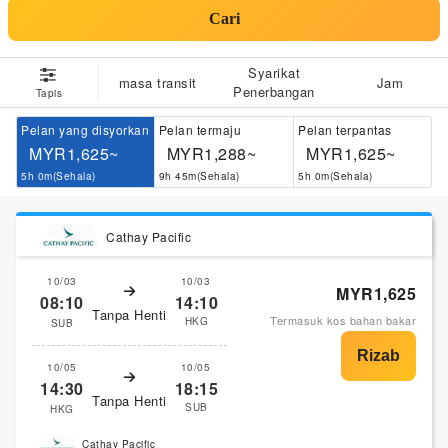
Cari
Syarikat
masa transit
Jam
Penerbangan
Tapis
Pelan yang disyorkan
Pelan termaju
Pelan terpantas
MYR1,625~
MYR1,288~
MYR1,625~
5h 0m(Sehala)
9h 45m(Sehala)
5h 0m(Sehala)
Cathay Pacific
10/03
10/03
MYR1,625
08:10
14:10
Tanpa Henti
Termasuk kos bahan bakar
HKG
SUB
10/05
10/05
14:30
18:15
Tanpa Henti
SUB
HKG
Cathay Pacific