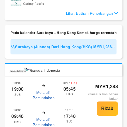
Cathay Pacific
Lihat Butiran Penerbangan
Pada kalendar Surabaya⇔Hong Kong Semak harga terendah
Surabaya (Juanda) Dari Hong Kong(HKG) MYR1,288～
Garuda Indonesia
10/03
10/04
(+1)
MYR1,288
19:00
05:45
Melalui1
Termasuk kos bahan
HKG
SUB
Pemindahan
bakar
10/05
10/05
09:40
17:40
Melalui1
SUB
HKG
Pemindahan