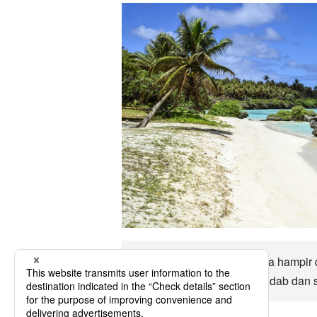
Kepulauan Mariana Utara Ia hampir
iklim, mata wang, agama, adab dan s