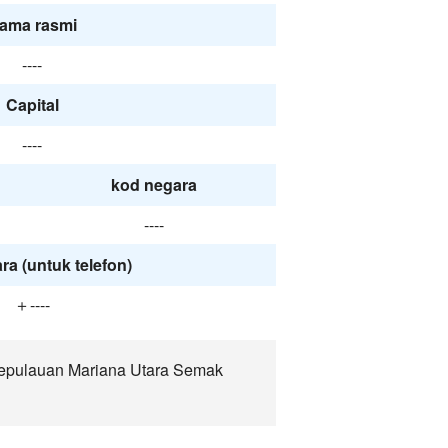
ama rasmi
----
Capital
----
kod negara
----
ra (untuk telefon)
＋----
Kepulauan Mariana Utara Semak