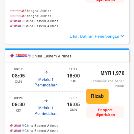
Shanghai Airlines
Shanghai Airlines
China Eastern Airlines
China Eastern Airlines
Lihat Butiran Penerbangan
China Eastern Airlines
09/17
09/17
MYR1,976
08:05
18:00
Melalui1
Termasuk kos bahan
KIX
XMN
Pemindahan
bakar
09/25
09/25
09:30
16:05
Melalui1
Pasport
XMN
KIX
Pemindahan
diperlukan
China Eastern Airlines
China Eastern Airlines