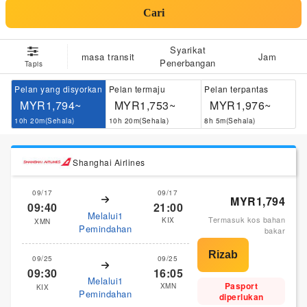
Cari
Syarikat
masa transit
Jam
Penerbangan
Tapis
Pelan yang disyorkan
Pelan termaju
Pelan terpantas
MYR1,794~
MYR1,753~
MYR1,976~
10h 20m(Sehala)
10h 20m(Sehala)
8h 5m(Sehala)
Shanghai Airlines
09/17
09/17
MYR1,794
09:40
21:00
Melalui1
Termasuk kos bahan
KIX
XMN
Pemindahan
bakar
09/25
09/25
09:30
16:05
Melalui1
Pasport
XMN
KIX
Pemindahan
diperlukan