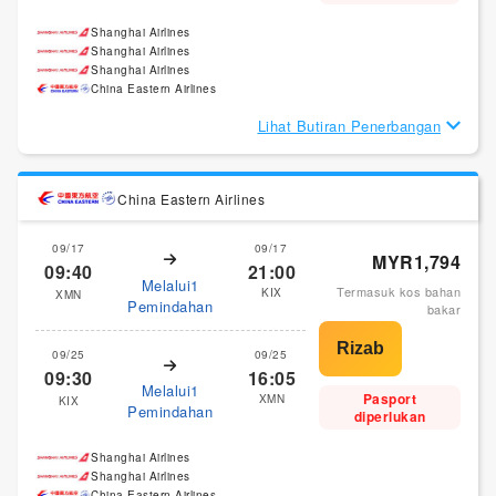
Shanghai Airlines
Shanghai Airlines
Shanghai Airlines
China Eastern Airlines
Lihat Butiran Penerbangan
China Eastern Airlines
09/17
09/17
MYR1,794
09:40
21:00
Melalui1
Termasuk kos bahan
KIX
XMN
Pemindahan
bakar
09/25
09/25
09:30
16:05
Melalui1
Pasport
XMN
KIX
Pemindahan
diperlukan
Shanghai Airlines
Shanghai Airlines
China Eastern Airlines