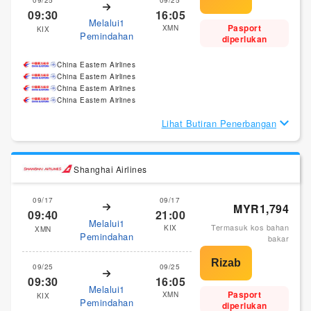
09:30
16:05
Melalui1
Pasport
XMN
KIX
Pemindahan
diperlukan
China Eastern Airlines
China Eastern Airlines
China Eastern Airlines
China Eastern Airlines
Lihat Butiran Penerbangan
Shanghai Airlines
09/17
09/17
MYR1,794
09:40
21:00
Melalui1
Termasuk kos bahan
KIX
XMN
Pemindahan
bakar
09/25
09/25
09:30
16:05
Melalui1
Pasport
XMN
KIX
Pemindahan
diperlukan