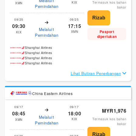
Melalui1
Termasuk kos bahan
KIX
XMN
Pemindahan
bakar
09/25
09/25
09:30
17:15
Melalui1
Pasport
XMN
KIX
Pemindahan
diperlukan
Shanghai Airlines
Shanghai Airlines
Shanghai Airlines
Shanghai Airlines
Lihat Butiran Penerbangan
China Eastern Airlines
09/17
09/17
MYR1,976
08:45
18:00
Melalui1
Termasuk kos bahan
KIX
XMN
Pemindahan
bakar
09/25
09/25