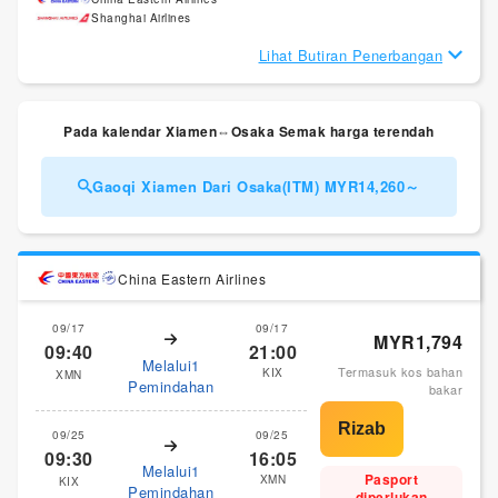
Shanghai Airlines
Lihat Butiran Penerbangan
Pada kalendar Xiamen⇔Osaka Semak harga terendah
Gaoqi Xiamen Dari Osaka(ITM) MYR14,260～
China Eastern Airlines
09/17
09/17
MYR1,794
09:40
21:00
Melalui1
Termasuk kos bahan
KIX
XMN
Pemindahan
bakar
09/25
09/25
09:30
16:05
Melalui1
Pasport
XMN
KIX
Pemindahan
diperlukan