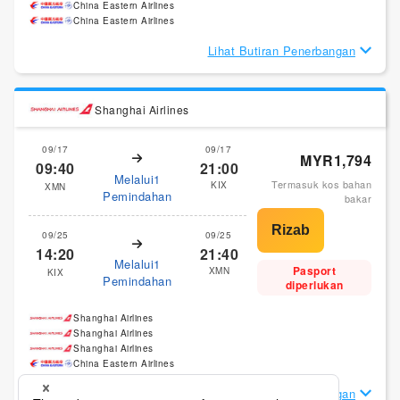
China Eastern Airlines
China Eastern Airlines
Lihat Butiran Penerbangan
Shanghai Airlines
09/17
09/17
MYR1,794
09:40
21:00
Melalui1
Termasuk kos bahan
KIX
XMN
Pemindahan
bakar
09/25
09/25
14:20
21:40
Melalui1
Pasport
XMN
KIX
Pemindahan
diperlukan
Shanghai Airlines
Shanghai Airlines
Shanghai Airlines
China Eastern Airlines
Lihat Butiran Penerbangan