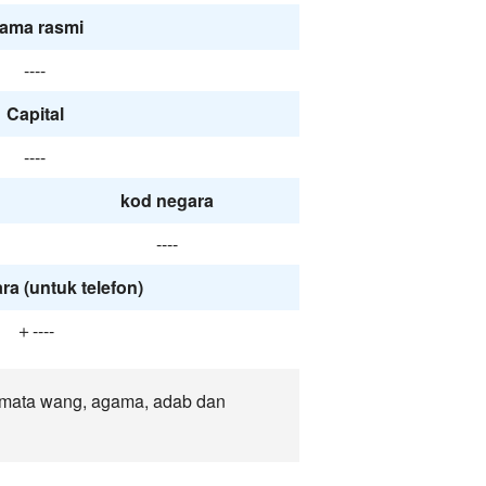
ama rasmi
----
Capital
----
kod negara
----
ra (untuk telefon)
＋----
, mata wang, agama, adab dan