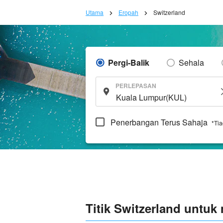
Utama
Eropah
Switzerland
Pergi-Balik
Sehala
PERLEPASAN
Penerbangan Terus Sahaja
*Ti
Titik Switzerland untu