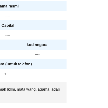
ama rasmi
----
Capital
----
kod negara
----
ra (untuk telefon)
＋----
emak iklim, mata wang, agama, adab