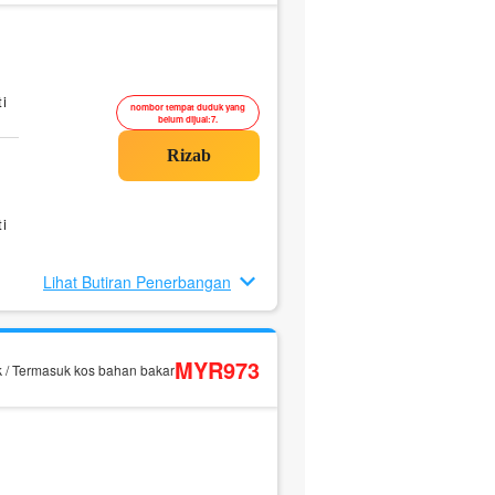
i
nombor tempat duduk yang
belum dijual:7.
i
Lihat Butiran Penerbangan
MYR973
k / Termasuk kos bahan bakar