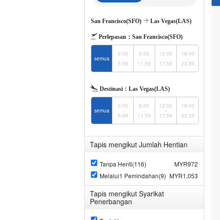
San Francisco(SFO)
Las Vegas(LAS)
Perlepasan：
San Francisco(SFO)
0:00
6:00
12:00
18:00
semua
-
-
-
-
5:59
11:59
17:59
23:59
Destinasi：
Las Vegas(LAS)
0:00
6:00
12:00
18:00
semua
-
-
-
-
5:59
11:59
17:59
23:59
Tapis mengikut Jumlah Hentian
Tanpa Henti(116)
MYR972
Melalui1 Pemindahan(9)
MYR1,053
Tapis mengikut Syarikat
Penerbangan