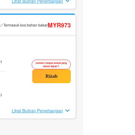
Lihat Butiran Penerbangan
MYR973
k / Termasuk kos bahan bakar
i
nombor tempat duduk yang
belum dijual:7.
i
Lihat Butiran Penerbangan