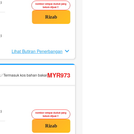
i
nombor tempat duduk yang
belum dijual:7.
i
Lihat Butiran Penerbangan
MYR973
k / Termasuk kos bahan bakar
i
nombor tempat duduk yang
belum dijual:7.