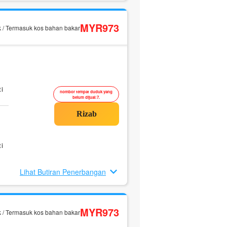
MYR973
k / Termasuk kos bahan bakar
i
nombor tempat duduk yang
belum dijual:7.
i
Lihat Butiran Penerbangan
MYR973
k / Termasuk kos bahan bakar