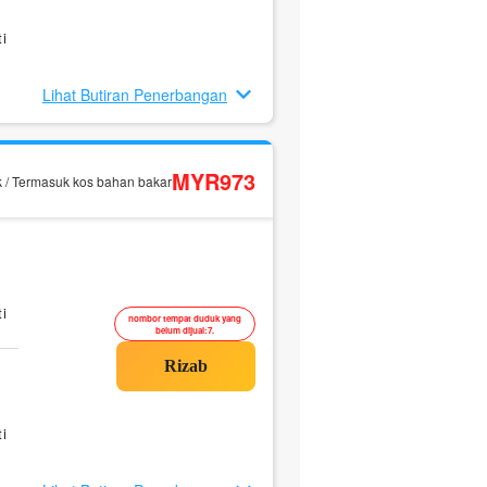
i
Lihat Butiran Penerbangan
MYR973
k / Termasuk kos bahan bakar
i
nombor tempat duduk yang
belum dijual:7.
i