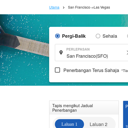
Utama
San Francisco→Las Vegas
Pergi-Balik
Sehala
PERLEPASAN
Penerbangan Terus Sahaja
*Ti
Tapis mengikut Jadual
P
Penerbangan
Laluan 2
Laluan 1
1