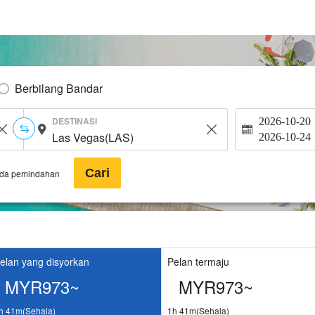
Berbilang Bandar
DESTINASI
2026-10-20
2026-10-24
Cari
ada pemindahan
elan yang disyorkan
Pelan termaju
MYR973~
MYR973~
h 41m(Sehala)
1h 41m(Sehala)