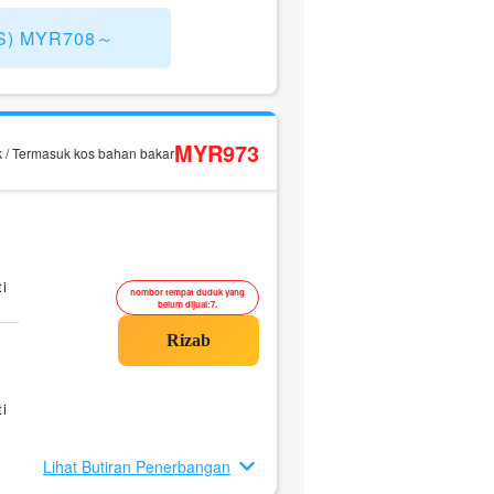
LAS) MYR708～
MYR973
k / Termasuk kos bahan bakar
i
nombor tempat duduk yang
belum dijual:7.
i
Lihat Butiran Penerbangan