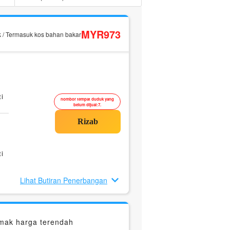
MYR973
k / Termasuk kos bahan bakar
i
nombor tempat duduk yang
belum dijual:7.
i
Lihat Butiran Penerbangan
mak harga terendah