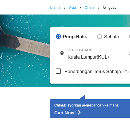
Utama
Asia
China
Qingdao
Pergi-Balik
Sehala
PERLEPASAN
Penerbangan Terus Sahaja
*Ti
ChinaDisyorkan penerbangan ke mana
Cari Now!