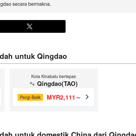
ngdao secara bermakna.
ndah untuk Qingdao
Kota Kinabalu berlepas
Qingdao(TAO)
MYR2,111～
Pergi-Balik
dah untuk domestik China dari Qingda