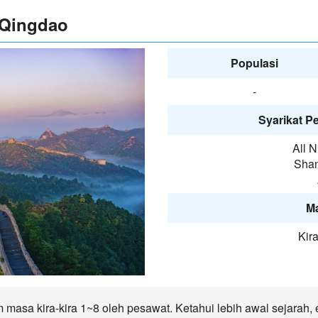
 Qingdao
Populasi
-
Syarikat P
All 
Shan
M
Kira
masa kira-kira 1~8 oleh pesawat. Ketahui lebih awal sejarah, 