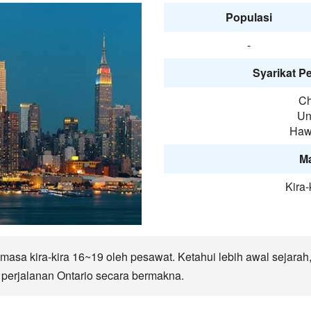
Populasi
-
Syarikat P
Ch
Un
Hawa
M
Kira-
asa kira-kira 16~19 oleh pesawat. Ketahui lebih awal sejarah, 
perjalanan Ontario secara bermakna.