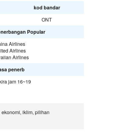
kod bandar
ONT
enerbangan Popular
ina Airlines
ited Airlines
iian Airlines
asa penerb
kira jam 16~19
ekonomi, iklim, pilihan