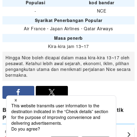
Populasi
kod bandar
-
NCE
Syarikat Penerbangan Popular
Air France
・
Japan Airlines
・
Qatar Airways
Masa penerb
Kira-kira jam 13~17
Hingga Nice boleh dicapai dalam masa kira-kira 13~17 oleh
pesawat. Ketahui lebih awal sejarah, ekonomi, iklim, pilihan
pengangkutan utama dan menikmati perjalanan Nice secara
bermakna.
Bandingkan harga terendah untuk domestik
Perancis dari Nice
Paris
Nice(NCE)