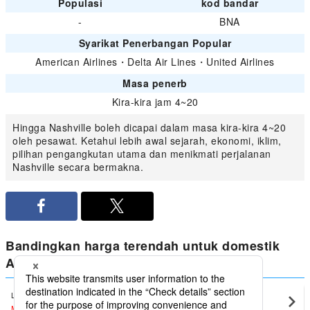
Populasi
kod bandar
-
BNA
Syarikat Penerbangan Popular
American Airlines
・
Delta Air Lines
・
United Airlines
Masa penerb
Kira-kira jam 4~20
Hingga Nashville boleh dicapai dalam masa kira-kira 4~20
oleh pesawat. Ketahui lebih awal sejarah, ekonomi, iklim,
pilihan pengangkutan utama dan menikmati perjalanan
Nashville secara bermakna.
Bandingkan harga terendah untuk domestik
Amerika Syarikat dari Nashville
Los Angeles
Nashville(BNA)
MYR1,413
〜