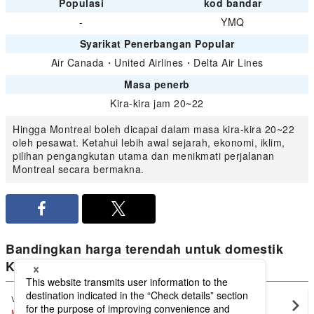
Populasi
kod bandar
-
YMQ
Syarikat Penerbangan Popular
Air Canada
・
United Airlines
・
Delta Air Lines
Masa penerb
Kira-kira jam 20~22
Hingga Montreal boleh dicapai dalam masa kira-kira 20~22
oleh pesawat. Ketahui lebih awal sejarah, ekonomi, iklim,
pilihan pengangkutan utama dan menikmati perjalanan
Montreal secara bermakna.
Bandingkan harga terendah untuk domestik
Kanada dari Montreal
Vancouver
Montreal(YUL)
MYR1,270
〜