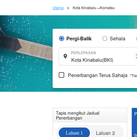
Utama
Kota Kinabalu→Komatsu
Pergi-Balik
Sehala
PERLEPASAN
Penerbangan Terus Sahaja
*Ti
Tapis mengikut Jadual
P
Penerbangan
Laluan 2
Laluan 1
0