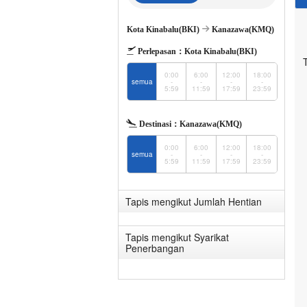
Kota Kinabalu(BKI)
Kanazawa(KMQ)
Perlepasan：
Kota Kinabalu(BKI)
0:00
6:00
12:00
18:00
semua
-
-
-
-
5:59
11:59
17:59
23:59
Destinasi：
Kanazawa(KMQ)
0:00
6:00
12:00
18:00
semua
-
-
-
-
5:59
11:59
17:59
23:59
Tapis mengikut Jumlah Hentian
Tapis mengikut Syarikat
Penerbangan