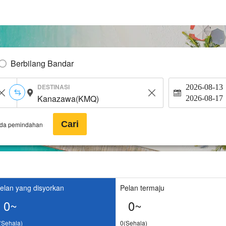
Berbilang Bandar
DESTINASI
2026-08-13
2026-08-17
Cari
ada pemindahan
elan yang disyorkan
Pelan termaju
0~
0~
(Sehala)
0(Sehala)