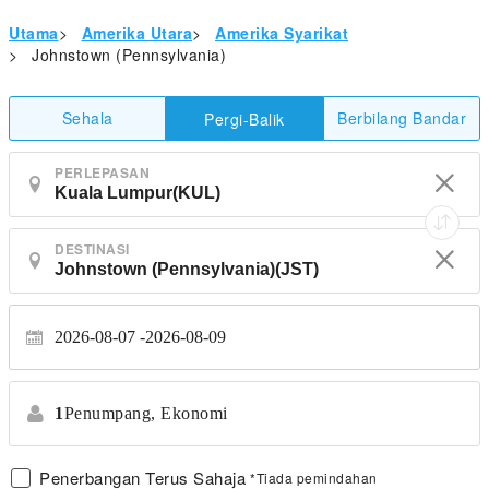
Utama
>
Amerika Utara
>
Amerika Syarikat
>
Johnstown (Pennsylvania)
Sehala
Berbilang Bandar
Pergi-Balik
PERLEPASAN
DESTINASI
2026-08-07
2026-08-09
1
Penumpang,
Ekonomi
Penerbangan Terus Sahaja
*Tiada pemindahan