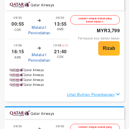
Qatar Airways
09/30
09/30
nombor tempat duduk yang
belum dijual:1.
00:55
13:55
Melalui1
AMS
MYR3,799
CGK
Pemindahan
Termasuk kos bahan bakar
10/08
10/09
(+1)
16:15
21:40
Melalui1
CGK
AMS
Pemindahan
Qatar Airways
Qatar Airways
Qatar Airways
Qatar Airways
Lihat Butiran Penerbangan
Qatar Airways
09/30
09/30
nombor tempat duduk yang