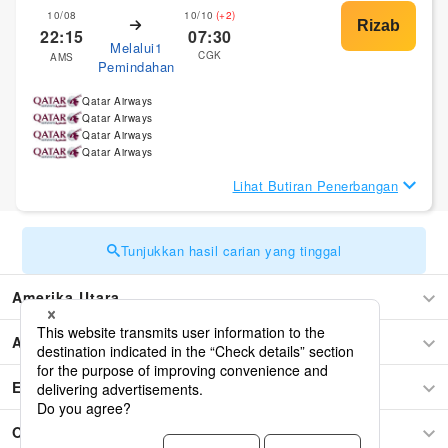
10/08
10/10
(+2)
22:15
07:30
Melalui1
CGK
AMS
Pemindahan
Qatar Airways
Qatar Airways
Qatar Airways
Qatar Airways
Lihat Butiran Penerbangan
Tunjukkan hasil carian yang tinggal
Amerika Utara
Asia
Eropah
Oceania