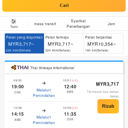
Cari
Syarikat
masa transit
Jam
Penerbangan
Tapis
Pelan yang disyorkan
Pelan termaju
Pelan terpantas
MYR3,717~
MYR3,717~
MYR10,354~
22h 40m(Sehala)
22h 40m(Sehala)
16h 0m(Sehala)
Thai Airways International
09/30
10/01
(+1)
MYR3,717
19:00
12:40
Melalui1
Termasuk kos bahan
AMS
CGK
Pemindahan
bakar
10/08
10/09
(+1)
14:15
11:35
Melalui1
CGK
AMS
Pemindahan