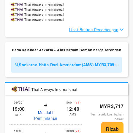
Thai Airways International
Thai Airways International
Thai Airways International
Thai Airways International
Lihat Butiran Penerbangan
Pada kalendar Jakarta⇔Amsterdam Semak harga terendah
Soekarno-Hatta Dari Amsterdam(AMS) MYR3,709～
Thai Airways International
09/30
10/01
(+1)
MYR3,717
19:00
12:40
Melalui1
Termasuk kos bahan
AMS
CGK
Pemindahan
bakar
10/08
10/09
(+1)