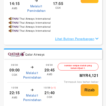
14:15
17:55
Melalui1
CGK
AMS
Pemindahan
Thai Airways International
Thai Airways International
Thai Airways International
Thai Airways International
Lihat Butiran Penerbangan
Qatar Airways
09/30
09/30
nombor tempat duduk yang
belum dijual:1.
09:00
20:45
Melalui1
AMS
MYR4,121
CGK
Pemindahan
Termasuk kos bahan bakar
10/08
10/09
(+1)
22:15
21:40
Melalui1
CGK
AMS
Pemindahan