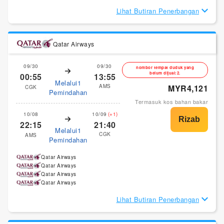
Lihat Butiran Penerbangan
Qatar Airways
09/30
09/30
nombor tempat duduk yang
belum dijual:2.
00:55
13:55
Melalui1
AMS
MYR4,121
CGK
Pemindahan
Termasuk kos bahan bakar
10/08
10/09
(+1)
22:15
21:40
Melalui1
CGK
AMS
Pemindahan
Qatar Airways
Qatar Airways
Qatar Airways
Qatar Airways
Lihat Butiran Penerbangan