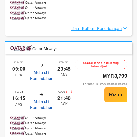
Qatar Airways
Qatar Airways
Qatar Airways
Qatar Airways
Lihat Butiran Penerbangan
Qatar Airways
09/30
09/30
nombor tempat duduk yang
belum dijual:1.
09:00
20:45
Melalui1
AMS
MYR3,799
CGK
Pemindahan
Termasuk kos bahan bakar
10/08
10/09
(+1)
16:15
21:40
Melalui1
CGK
AMS
Pemindahan
Qatar Airways
Qatar Airways
Qatar Airways
Qatar Airways