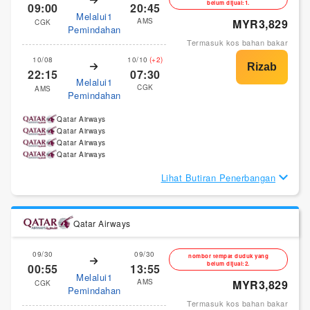
belum dijual:1.
09:00
20:45
Melalui1
AMS
MYR3,829
CGK
Pemindahan
Termasuk kos bahan bakar
10/08
10/10
(+2)
22:15
07:30
Melalui1
CGK
AMS
Pemindahan
Qatar Airways
Qatar Airways
Qatar Airways
Qatar Airways
Lihat Butiran Penerbangan
Qatar Airways
09/30
09/30
nombor tempat duduk yang
belum dijual:2.
00:55
13:55
Melalui1
AMS
MYR3,829
CGK
Pemindahan
Termasuk kos bahan bakar