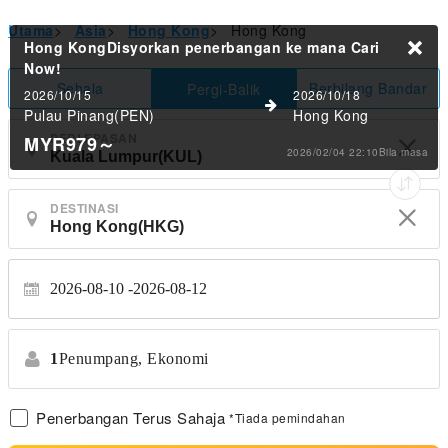
Utama
>
Asia
>
Hong Kong
>
Hong Kong
Hong KongDisyorkan penerbangan ke mana
Cari
Now!
Sehala
Berbilang Bandar
Pergi-Balik
2026/10/15
2026/10/18
Pulau Pinang(PEN)
Hong Kong
PERLEPASAN
MYR979
～
2026/02/04 22:10Bila masa
DESTINASI
2026-08-10
2026-08-12
1
Penumpang,
Ekonomi
Penerbangan Terus Sahaja
*Tiada pemindahan