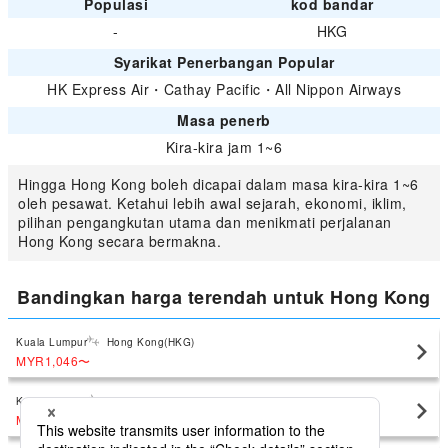
Populasi
kod bandar
-
HKG
Syarikat Penerbangan Popular
HK Express Air
・
Cathay Pacific
・
All Nippon Airways
Masa penerb
Kira-kira jam 1~6
Hingga Hong Kong boleh dicapai dalam masa kira-kira 1~6
oleh pesawat. Ketahui lebih awal sejarah, ekonomi, iklim,
pilihan pengangkutan utama dan menikmati perjalanan
Hong Kong secara bermakna.
Bandingkan harga terendah untuk Hong Kong
Kuala Lumpur
Hong Kong(HKG)
MYR1,046
〜
Kota Kinabalu
Hong Kong(HKG)
MYR979
〜