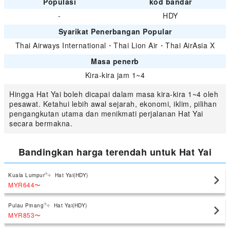
Populasi
kod bandar
-
HDY
Syarikat Penerbangan Popular
Thai Airways International
・
Thai Lion Air
・
Thai AirAsia X
Masa penerb
Kira-kira jam 1~4
Hingga Hat Yai boleh dicapai dalam masa kira-kira 1~4 oleh
pesawat. Ketahui lebih awal sejarah, ekonomi, iklim, pilihan
pengangkutan utama dan menikmati perjalanan Hat Yai
secara bermakna.
Bandingkan harga terendah untuk Hat Yai
Kuala Lumpur
Hat Yai(HDY)
MYR644
〜
Pulau Pinang
Hat Yai(HDY)
MYR853
〜