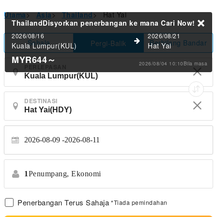
Utama
>
Asia
>
Thailand
>
Hat Yai
ThailandDisyorkan penerbangan ke mana
Cari Now!
2026/08/16
2026/08/21
Sehala
Berbilang Bandar
Pergi-Balik
Kuala Lumpur(KUL)
Hat Yai
MYR644
～
2026/08/04 10:10Bila masa
PERLEPASAN
DESTINASI
2026-08-09
2026-08-11
1
Penumpang,
Ekonomi
Penerbangan Terus Sahaja
*Tiada pemindahan