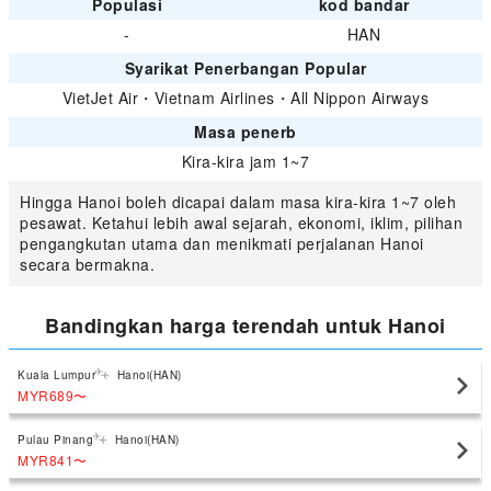
Populasi
kod bandar
-
HAN
Syarikat Penerbangan Popular
VietJet Air
・
Vietnam Airlines
・
All Nippon Airways
Masa penerb
Kira-kira jam 1~7
Hingga Hanoi boleh dicapai dalam masa kira-kira 1~7 oleh
pesawat. Ketahui lebih awal sejarah, ekonomi, iklim, pilihan
pengangkutan utama dan menikmati perjalanan Hanoi
secara bermakna.
Bandingkan harga terendah untuk Hanoi
Kuala Lumpur
Hanoi(HAN)
MYR689
〜
Pulau Pinang
Hanoi(HAN)
MYR841
〜