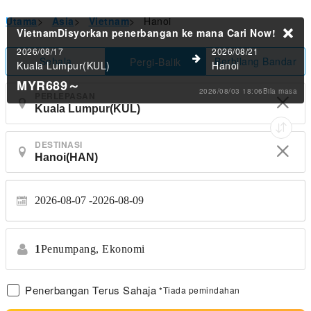
Utama
>
Asia
>
Vietnam
>
Hanoi
VietnamDisyorkan penerbangan ke mana
Cari Now!
2026/08/17
2026/08/21
Sehala
Berbilang Bandar
Pergi-Balik
Kuala Lumpur(KUL)
Hanoi
MYR689
～
2026/08/03 18:06Bila masa
PERLEPASAN
DESTINASI
2026-08-07
2026-08-09
1
Penumpang,
Ekonomi
Penerbangan Terus Sahaja
*Tiada pemindahan