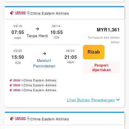
China Eastern Airlines
09/18
09/18
MYR1,361
07:55
10:55
Tanpa Henti
Termasuk kos bahan
ICN
HGH
bakar
09/20
09/20
15:50
21:05
Melalui1
HGH
ICN
Pasport
Pemindahan
diperlukan
China Eastern Airlines
China Eastern Airlines
China Eastern Airlines
Lihat Butiran Penerbangan
China Eastern Airlines