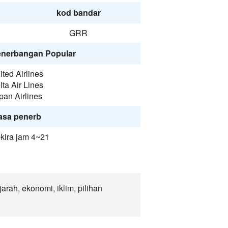
kod bandar
GRR
enerbangan Popular
ited Airlines
lta Air Lines
pan Airlines
asa penerb
-kira jam 4~21
rah, ekonomi, iklim, pilihan