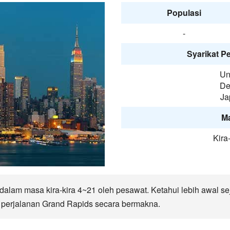
Populasi
-
Syarikat P
Un
De
Ja
M
Kira
alam masa kira-kira 4~21 oleh pesawat. Ketahui lebih awal seja
perjalanan Grand Rapids secara bermakna.