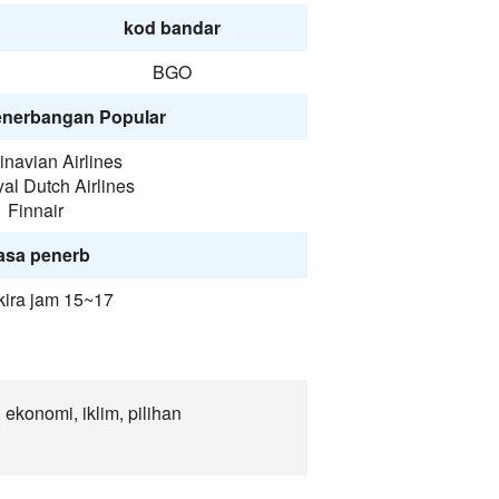
kod bandar
BGO
enerbangan Popular
navian Airlines
al Dutch Airlines
Finnair
asa penerb
kira jam 15~17
ekonomi, iklim, pilihan