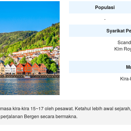
Populasi
-
Syarikat P
Scandi
Klm Roy
M
Kira-
asa kira-kira 15~17 oleh pesawat. Ketahui lebih awal sejarah, 
perjalanan Bergen secara bermakna.