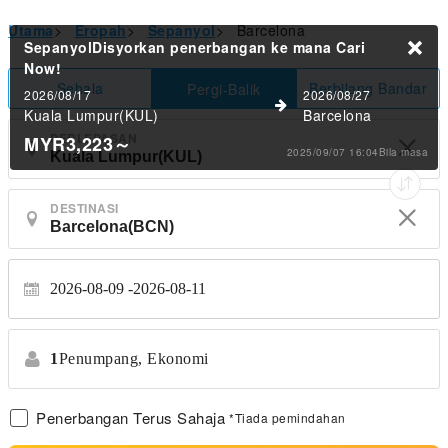
Utama
>
Eropah
>
Sepanyol
>
Barcelona
SepanyolDisyorkan penerbangan ke mana
Cari
Now!
Sehala
Berbilang Bandar
Pergi-Balik
2026/08/17
2026/08/27
Kuala Lumpur(KUL)
Barcelona
PERLEPASAN
MYR3,223
～
2025/09/07 16:04Bila masa
DESTINASI
2026-08-09
2026-08-11
1
Penumpang,
Ekonomi
Penerbangan Terus Sahaja
*Tiada pemindahan