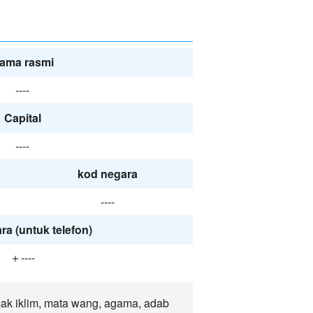
n
ama rasmi
----
Capital
----
kod negara
----
ra (untuk telefon)
＋----
ak iklim, mata wang, agama, adab