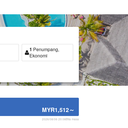
1
Penumpang,
Ekonomi
MYR1,512
～
2026/08/06 20:08Bila masa