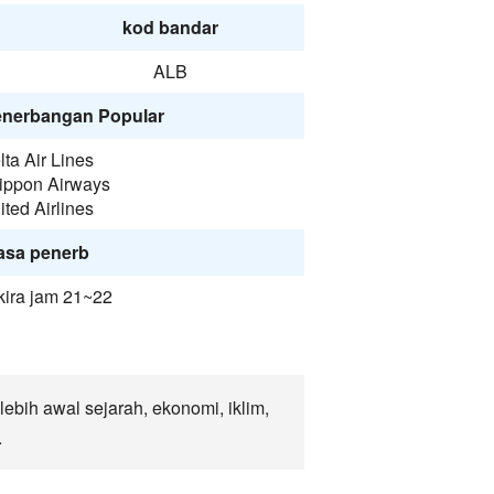
kod bandar
ALB
enerbangan Popular
lta Air Lines
Nippon Airways
ited Airlines
asa penerb
kira jam 21~22
ebih awal sejarah, ekonomi, iklim,
.