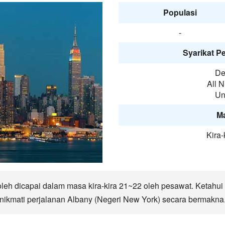
Populasi
-
Syarikat P
De
All 
Un
M
Kira-
eh dicapai dalam masa kira-kira 21~22 oleh pesawat. Ketahui l
ikmati perjalanan Albany (Negeri New York) secara bermakna