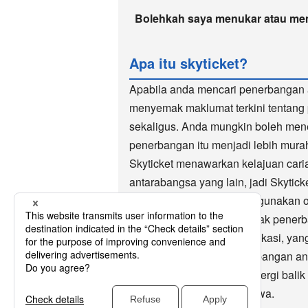
Bolehkah saya menukar atau me
Apa itu skyticket?
Apabila anda mencari penerbangan 
menyemak maklumat terkini tentang
sekaligus. Anda mungkin boleh me
penerbangan itu menjadi lebih mura
Skyticket menawarkan kelajuan car
antarabangsa yang lain, jadi Skyti
antarabangsa. Skyticket digunakan o
lebih 10 tahun sebagai tapak pen
diskaun menggunakan aplikasi, yang 
ramai orang. Selain penerbangan an
penerbangan sehala dan pergi balik 
bas ekspres dan kereta sewa.