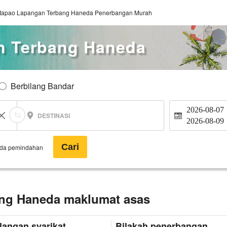
tapao Lapangan Terbang Haneda Penerbangan Murah
n Terbang Haneda
Berbilang Bandar
2026-08-07
DESTINASI
2026-08-09
Cari
ada pemindahan
ng Haneda maklumat asas
langan syarikat
Bilakah penerbangan