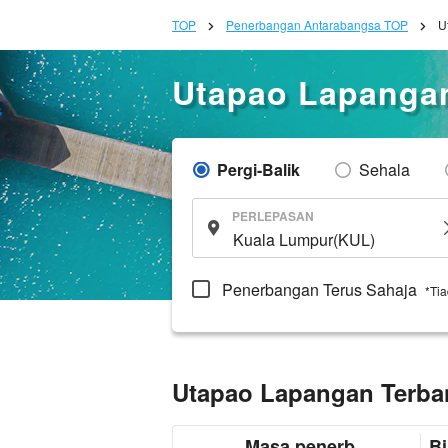
TOP
Penerbangan Antarabangsa TOP
U
Utapao Lapanga
Pergi-Balik
Sehala
PERLEPASAN
Penerbangan Terus Sahaja
*Ti
Utapao Lapangan Terba
Masa penerb
Bi