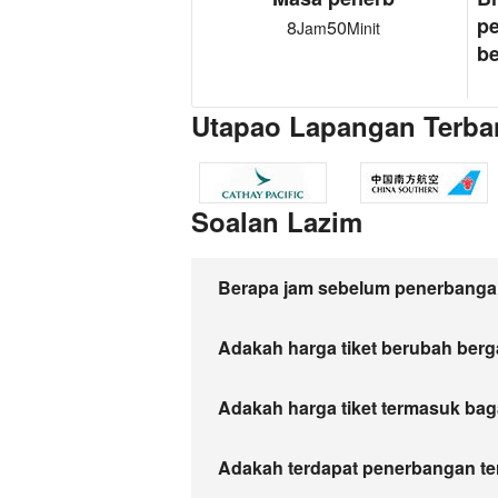
p
8
50
Jam
Minit
be
Utapao Lapangan Terba
Soalan Lazim
Berapa jam sebelum penerbangan
Adakah harga tiket berubah ber
Adakah harga tiket termasuk bag
Adakah terdapat penerbangan teru