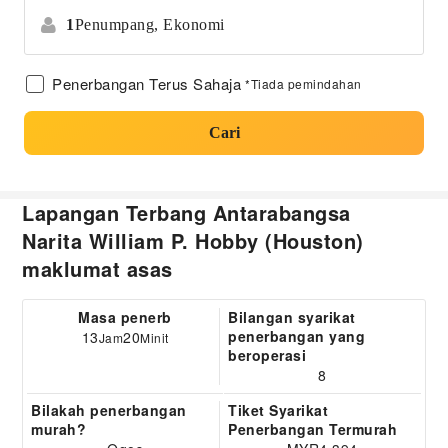
1
Penumpang,
Ekonomi
Penerbangan Terus Sahaja
*Tiada pemindahan
Cari
Lapangan Terbang Antarabangsa
Narita William P. Hobby (Houston)
maklumat asas
Masa penerb
Bilangan syarikat
penerbangan yang
13
20
Jam
Minit
beroperasi
8
Bilakah penerbangan
Tiket Syarikat
murah?
Penerbangan Termurah