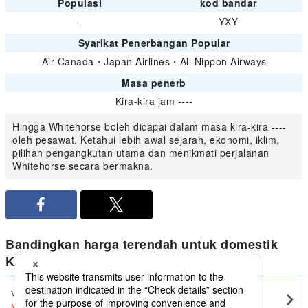
Populasi
kod bandar
-
YXY
Syarikat Penerbangan Popular
Air Canada
・
Japan Airlines
・
All Nippon Airways
Masa penerb
Kira-kira jam ----
Hingga Whitehorse boleh dicapai dalam masa kira-kira ----
oleh pesawat. Ketahui lebih awal sejarah, ekonomi, iklim,
pilihan pengangkutan utama dan menikmati perjalanan
Whitehorse secara bermakna.
Bandingkan harga terendah untuk domestik
Kanada dari Whitehorse
Vancouver
Whitehorse(YXY)
MYR1,331
〜