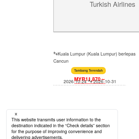
Turkish Airlines
Kuala Lumpur (Kuala Lumpur) berlepas
Cancun
Tambang Terendah
MYR11,870～
2026-10-24
2026-10-31