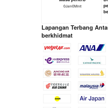
p
0
0
Jam
Minit
be
Lapangan Terbang Antar
berkhidmat