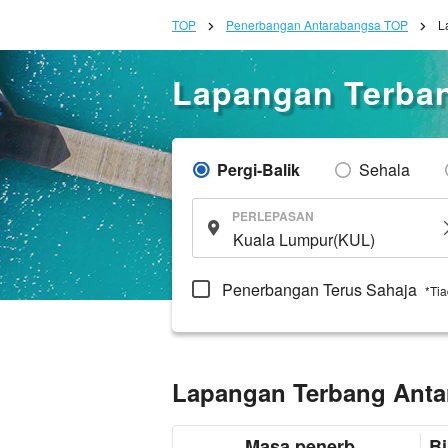
TOP
Penerbangan Antarabangsa TOP
L
Lapangan Terban
Pergi-Balik
Sehala
PERLEPASAN
Penerbangan Terus Sahaja
*Ti
Lapangan Terbang Antar
Masa penerb
Bi