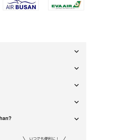
ahan?