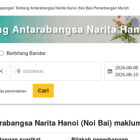
apangan Terbang Antarabangsa Narita Hanoi (Noi Bai) Penerbangan Murah
g Antarabangsa Narita Hano
Berbilang Bandar
2026-08-08
DESTINASI
2026-08-10
Cari
ada pemindahan
abangsa Narita Hanoi (Noi Bai) maklu
langan syarikat
Bilakah penerbangan