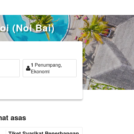
i (Noi Bai)
1
Penumpang,
Ekonomi
mat asas
Tiket Syarikat Penerbangan