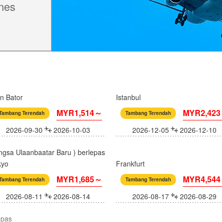
ines
n Bator
Istanbul
MYR1,514～
MYR2,42
Tambang Terendah
Tambang Terendah
2026-09-30
2026-10-03
2026-12-05
2026-12-10
gsa Ulaanbaatar Baru ) berlepas
kyo
Frankfurt
MYR1,685～
MYR4,54
Tambang Terendah
Tambang Terendah
2026-08-11
2026-08-14
2026-08-17
2026-08-29
epas