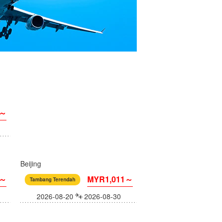
3～
Beijing
4～
MYR1,011～
Tambang Terendah
2026-08-20
2026-08-30