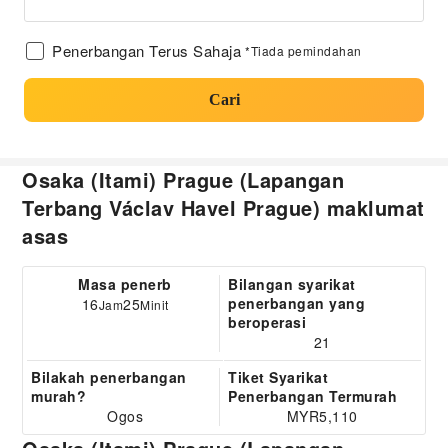
Penerbangan Terus Sahaja
*Tiada pemindahan
Cari
Osaka (Itami) Prague (Lapangan
Terbang Václav Havel Prague) maklumat
asas
Masa penerb
Bilangan syarikat
penerbangan yang
16
25
Jam
Minit
beroperasi
21
Bilakah penerbangan
Tiket Syarikat
murah?
Penerbangan Termurah
Ogos
MYR5,110