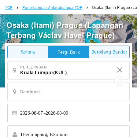
TOP
Penerbangan Antarabangsa TOP
Osaka (Itami) Prague (L
Osaka (Itami) Prague (Lapangan
Terbang Václav Havel Prague)
Sehala
Berbilang Bandar
Pergi-Balik
PERLEPASAN
2026-08-07
2026-08-09
1
Penumpang,
Ekonomi