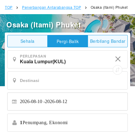
TOP
Penerbangan Antarabangsa TOP
Osaka (Itami) Phuket
Osaka (Itami) Phuket
Sehala
Berbilang Bandar
Pergi-Balik
PERLEPASAN
2026-08-10
2026-08-12
1
Penumpang,
Ekonomi