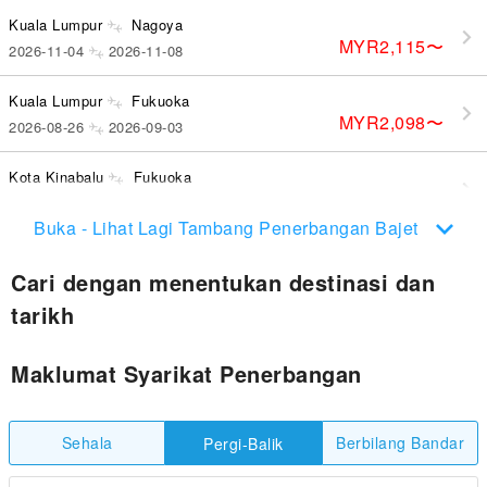
Kuala Lumpur
Nagoya
MYR2,115
〜
2026-11-04
2026-11-08
Kuala Lumpur
Fukuoka
MYR2,098
〜
2026-08-26
2026-09-03
Kota Kinabalu
Fukuoka
MYR4,257
〜
2026-09-23
2026-09-24
Buka - Lihat Lagi Tambang Penerbangan Bajet
Cari dengan menentukan destinasi dan
tarikh
Maklumat Syarikat Penerbangan
Sehala
Berbilang Bandar
Pergi-Balik