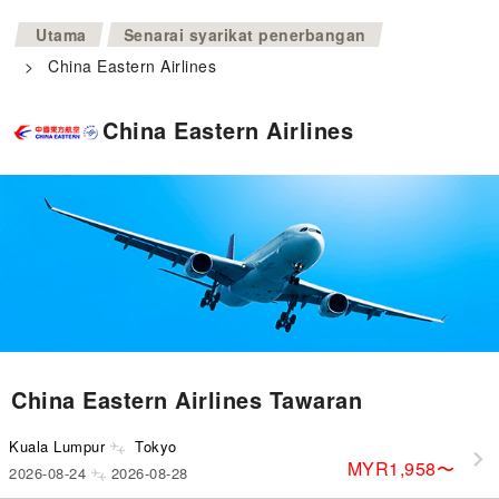
>
Utama
Senarai syarikat penerbangan
>
China Eastern Airlines
China Eastern Airlines
China Eastern Airlines Tawaran
Kuala Lumpur
Tokyo
MYR1,958
〜
2026-08-24
2026-08-28