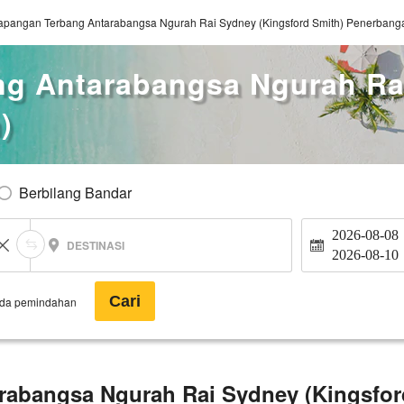
apangan Terbang Antarabangsa Ngurah Rai Sydney (Kingsford Smith) Penerban
ng Antarabangsa Ngurah Ra
)
Berbilang Bandar
2026-08-08
DESTINASI
2026-08-10
Cari
ada pemindahan
rabangsa Ngurah Rai Sydney (Kingsfor