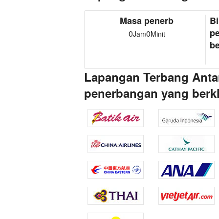
Masa penerb
Bi
p
0
0
Jam
Minit
be
Lapangan Terbang Antar
penerbangan yang berk