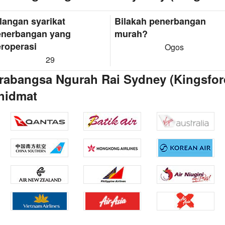
langan syarikat
Bilakah penerbangan
enerbangan yang
murah?
roperasi
Ogos
29
abangsa Ngurah Rai Sydney (Kingsford
hidmat