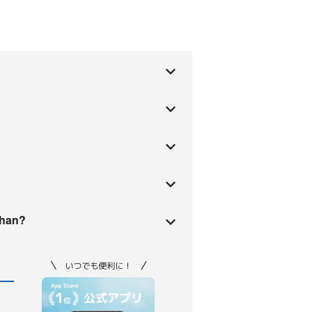
ahan?