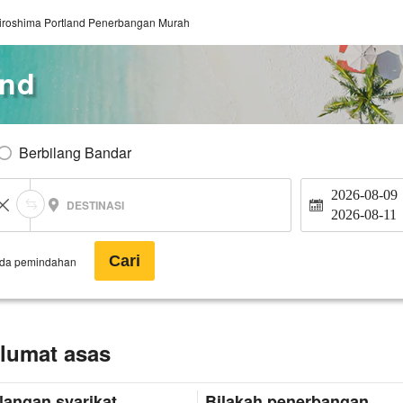
iroshima Portland Penerbangan Murah
and
Berbilang Bandar
2026-08-09
DESTINASI
2026-08-11
Cari
ada pemindahan
lumat asas
langan syarikat
Bilakah penerbangan