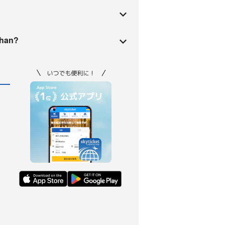
ahan?