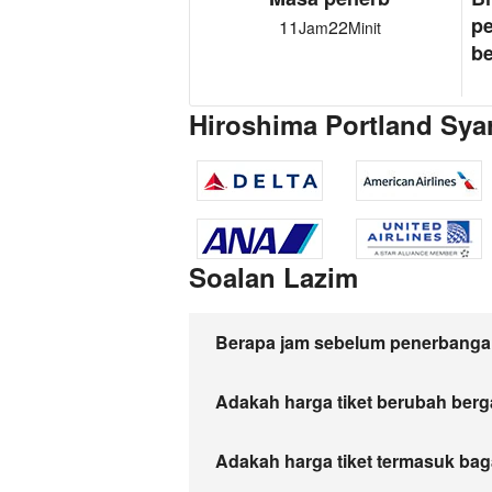
p
11
22
Jam
Minit
be
Hiroshima Portland Sya
Soalan Lazim
Berapa jam sebelum penerbangan
Adakah harga tiket berubah ber
Adakah harga tiket termasuk bag