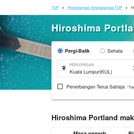
TOP
Penerbangan Antarabangsa TOP
H
Hiroshima Portl
Pergi-Balik
Sehala
PERLEPASAN
Penerbangan Terus Sahaja
*Ti
Hiroshima Portland mak
Masa penerb
Bi