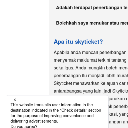
Adakah terdapat penerbangan teru
Bolehkah saya menukar atau me
Apa itu skyticket?
Apabila anda mencari penerbangan 
menyemak maklumat terkini tentang
sekaligus. Anda mungkin boleh me
penerbangan itu menjadi lebih mura
Skyticket menawarkan kelajuan car
antarabangsa yang lain, jadi Skyti
antarabangsa. Skyticket digunakan o
lebih 10 tahun sebagai tapak pen
diskaun menggunakan aplikasi, yang 
ramai orang. Selain penerbangan an