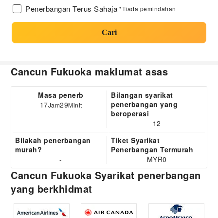
Penerbangan Terus Sahaja
*Tiada pemindahan
Cari
Cancun Fukuoka maklumat asas
Masa penerb
Bilangan syarikat
penerbangan yang
17
29
Jam
Minit
beroperasi
12
Bilakah penerbangan
Tiket Syarikat
murah?
Penerbangan Termurah
-
MYR0
Cancun Fukuoka Syarikat penerbangan
yang berkhidmat